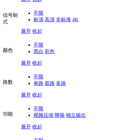
不限
信号制
标清
高清
非标准
4K
式
展开
收起
不限
颜色
黑白
彩色
展开
收起
不限
路数
单路
双路
多路
展开
收起
不限
功能
视频压缩
降噪
独立输出
展开
收起