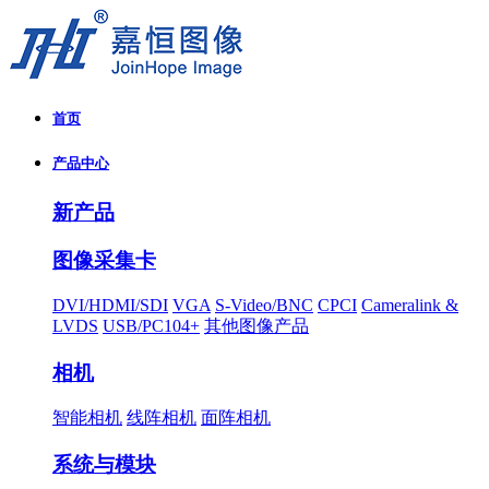
首页
产品中心
新产品
图像采集卡
DVI/HDMI/SDI
VGA
S-Video/BNC
CPCI
Cameralink &
LVDS
USB/PC104+
其他图像产品
相机
智能相机
线阵相机
面阵相机
系统与模块