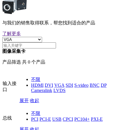
与我们的销售取得联系，帮您找到适合的产品
了解更多
图像采集卡
产品筛选 共 0 个产品
不限
输入接
HDMI
DVI
VGA
SDI
S-video
BNC
DP
口
Cameralink
LVDS
展开
收起
不限
总线
PCI
PCI-E
USB
CPCI
PC104+
PXI-E
展开
收起