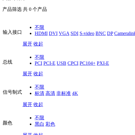
产品筛选 共 0 个产品
不限
输入接口
HDMI
DVI
VGA
SDI
S-video
BNC
DP
Cameralin
展开
收起
不限
总线
PCI
PCI-E
USB
CPCI
PC104+
PXI-E
展开
收起
不限
信号制式
标清
高清
非标准
4K
展开
收起
不限
颜色
黑白
彩色