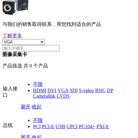
与我们的销售取得联系，帮您找到适合的产品
了解更多
图像采集卡
产品筛选 共 0 个产品
不限
输入接
HDMI
DVI
VGA
SDI
S-video
BNC
DP
口
Cameralink
LVDS
展开
收起
不限
总线
PCI
PCI-E
USB
CPCI
PC104+
PXI-E
展开
收起