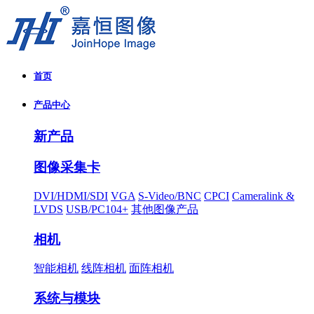
首页
产品中心
新产品
图像采集卡
DVI/HDMI/SDI
VGA
S-Video/BNC
CPCI
Cameralink &
LVDS
USB/PC104+
其他图像产品
相机
智能相机
线阵相机
面阵相机
系统与模块