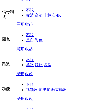
不限
信号制
标清
高清
非标准
4K
式
展开
收起
不限
颜色
黑白
彩色
展开
收起
不限
路数
单路
双路
多路
展开
收起
不限
功能
视频压缩
降噪
独立输出
展开
收起