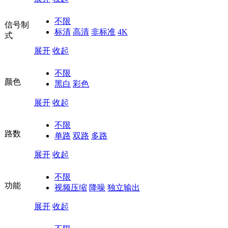
不限
信号制
标清
高清
非标准
4K
式
展开
收起
不限
颜色
黑白
彩色
展开
收起
不限
路数
单路
双路
多路
展开
收起
不限
功能
视频压缩
降噪
独立输出
展开
收起