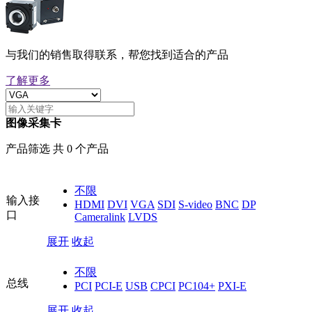
与我们的销售取得联系，帮您找到适合的产品
了解更多
图像采集卡
产品筛选 共 0 个产品
不限
输入接
HDMI
DVI
VGA
SDI
S-video
BNC
DP
口
Cameralink
LVDS
展开
收起
不限
总线
PCI
PCI-E
USB
CPCI
PC104+
PXI-E
展开
收起