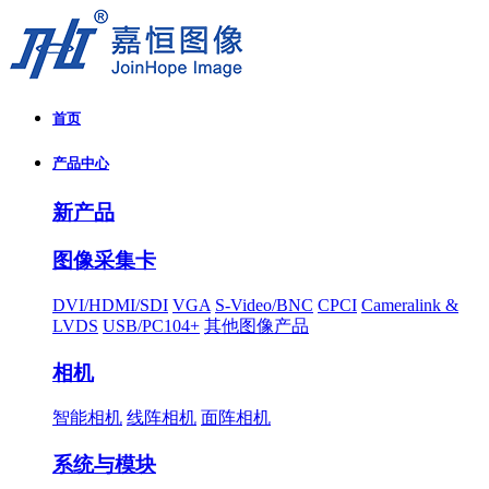
首页
产品中心
新产品
图像采集卡
DVI/HDMI/SDI
VGA
S-Video/BNC
CPCI
Cameralink &
LVDS
USB/PC104+
其他图像产品
相机
智能相机
线阵相机
面阵相机
系统与模块