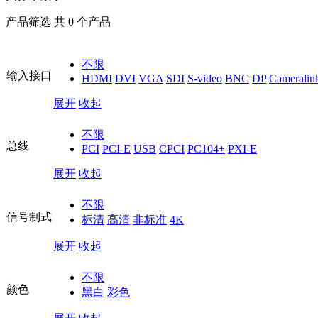
产品筛选 共 0 个产品
不限
输入接口
HDMI
DVI
VGA
SDI
S-video
BNC
DP
Cameralin
展开
收起
不限
总线
PCI
PCI-E
USB
CPCI
PC104+
PXI-E
展开
收起
不限
信号制式
标清
高清
非标准
4K
展开
收起
不限
颜色
黑白
彩色