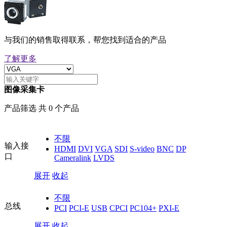
与我们的销售取得联系，帮您找到适合的产品
了解更多
图像采集卡
产品筛选 共 0 个产品
不限
输入接
HDMI
DVI
VGA
SDI
S-video
BNC
DP
口
Cameralink
LVDS
展开
收起
不限
总线
PCI
PCI-E
USB
CPCI
PC104+
PXI-E
展开
收起