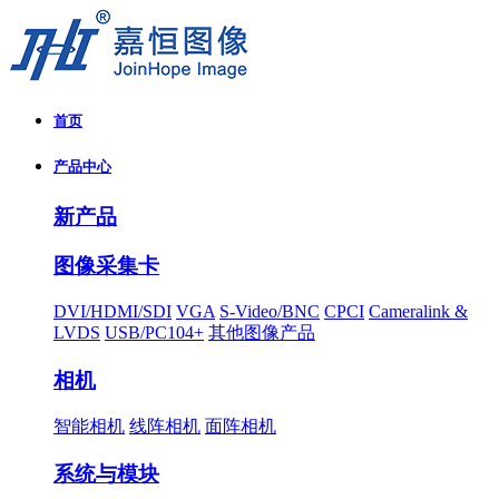
首页
产品中心
新产品
图像采集卡
DVI/HDMI/SDI
VGA
S-Video/BNC
CPCI
Cameralink &
LVDS
USB/PC104+
其他图像产品
相机
智能相机
线阵相机
面阵相机
系统与模块