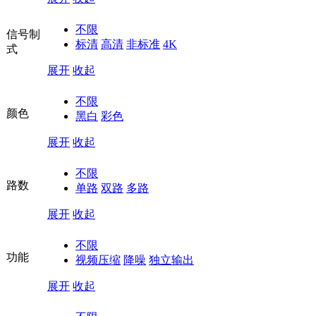
不限
信号制
标清
高清
非标准
4K
式
展开
收起
不限
颜色
黑白
彩色
展开
收起
不限
路数
单路
双路
多路
展开
收起
不限
功能
视频压缩
降噪
独立输出
展开
收起