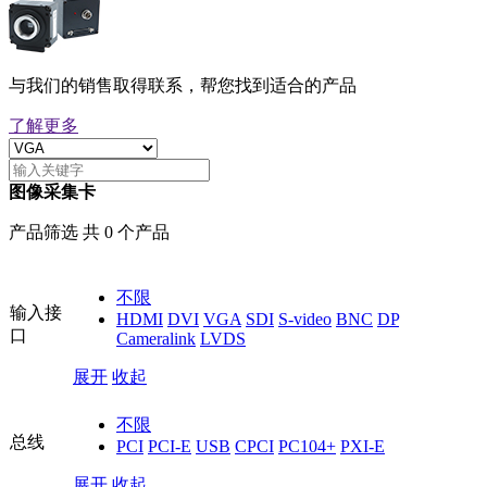
与我们的销售取得联系，帮您找到适合的产品
了解更多
图像采集卡
产品筛选 共 0 个产品
不限
输入接
HDMI
DVI
VGA
SDI
S-video
BNC
DP
口
Cameralink
LVDS
展开
收起
不限
总线
PCI
PCI-E
USB
CPCI
PC104+
PXI-E
展开
收起