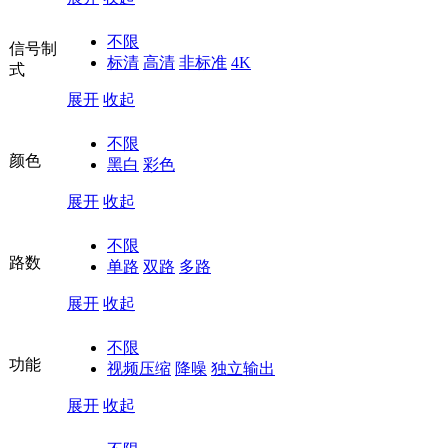
不限
信号制
标清
高清
非标准
4K
式
展开
收起
不限
颜色
黑白
彩色
展开
收起
不限
路数
单路
双路
多路
展开
收起
不限
功能
视频压缩
降噪
独立输出
展开
收起