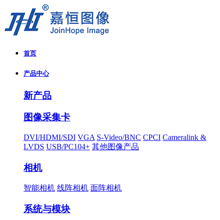
首页
产品中心
新产品
图像采集卡
DVI/HDMI/SDI
VGA
S-Video/BNC
CPCI
Cameralink &
LVDS
USB/PC104+
其他图像产品
相机
智能相机
线阵相机
面阵相机
系统与模块