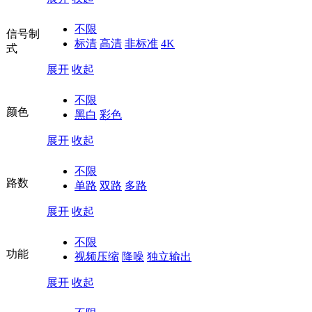
不限
信号制
标清
高清
非标准
4K
式
展开
收起
不限
颜色
黑白
彩色
展开
收起
不限
路数
单路
双路
多路
展开
收起
不限
功能
视频压缩
降噪
独立输出
展开
收起