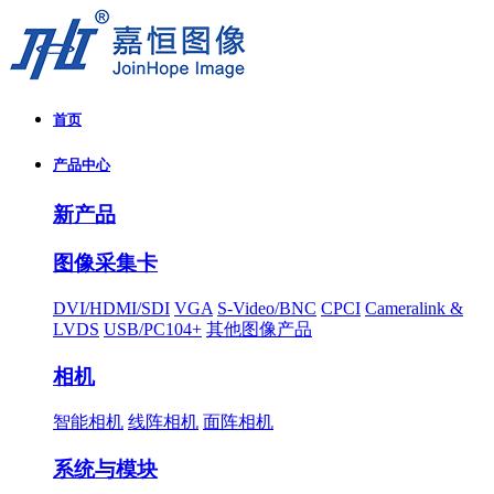
首页
产品中心
新产品
图像采集卡
DVI/HDMI/SDI
VGA
S-Video/BNC
CPCI
Cameralink &
LVDS
USB/PC104+
其他图像产品
相机
智能相机
线阵相机
面阵相机
系统与模块