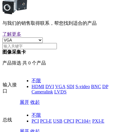
与我们的销售取得联系，帮您找到适合的产品
了解更多
图像采集卡
产品筛选 共 0 个产品
不限
输入接
HDMI
DVI
VGA
SDI
S-video
BNC
DP
口
Cameralink
LVDS
展开
收起
不限
总线
PCI
PCI-E
USB
CPCI
PC104+
PXI-E
展开
收起