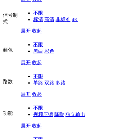
不限
信号制
标清
高清
非标准
4K
式
展开
收起
不限
颜色
黑白
彩色
展开
收起
不限
路数
单路
双路
多路
展开
收起
不限
功能
视频压缩
降噪
独立输出
展开
收起