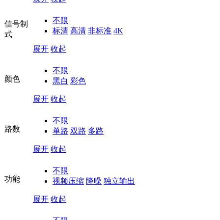
不限
信号制
标清
高清
非标准
4K
式
展开
收起
不限
颜色
黑白
彩色
展开
收起
不限
路数
单路
双路
多路
展开
收起
不限
功能
视频压缩
降噪
独立输出
展开
收起