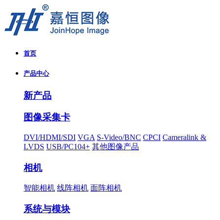
首页
产品中心
新产品
图像采集卡
DVI/HDMI/SDI
VGA
S-Video/BNC
CPCI
Cameralink &
LVDS
USB/PC104+
其他图像产品
相机
智能相机
线阵相机
面阵相机
系统与模块