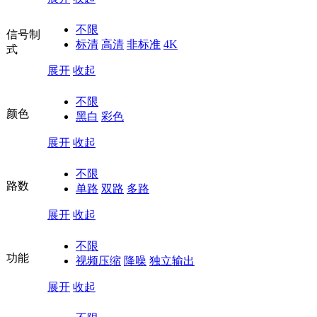
不限
信号制
标清
高清
非标准
4K
式
展开
收起
不限
颜色
黑白
彩色
展开
收起
不限
路数
单路
双路
多路
展开
收起
不限
功能
视频压缩
降噪
独立输出
展开
收起