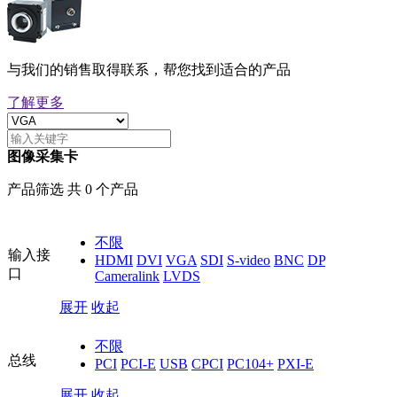
与我们的销售取得联系，帮您找到适合的产品
了解更多
图像采集卡
产品筛选 共 0 个产品
不限
输入接
HDMI
DVI
VGA
SDI
S-video
BNC
DP
口
Cameralink
LVDS
展开
收起
不限
总线
PCI
PCI-E
USB
CPCI
PC104+
PXI-E
展开
收起